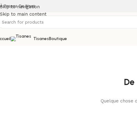
À Propos De Nous
Skip to navigation
Skip to main content
ccueil
Tisanes
Boutique
De 
Quelque chose d