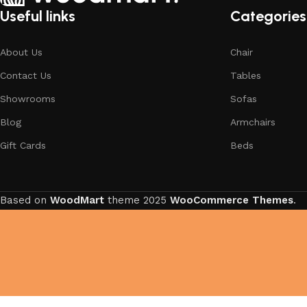
Useful links
Categories
About Us
Chair
Contact Us
Tables
Showrooms
Sofas
Blog
Armchairs
Gift Cards
Beds
Based on
WoodMart
theme
2025
WooCommerce Themes
.